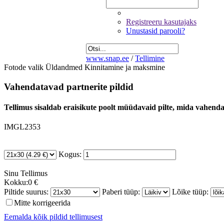
Registreeru kasutajaks
Unustasid parooli?
www.snap.ee
/
Tellimine
Fotode valik
Üldandmed
Kinnitamine ja maksmine
Vahendatavad partnerite pildid
Tellimus sisaldab eraisikute poolt müüdavaid pilte, mida vahendab
IMGL2353
Kogus:
Sinu
Tellimus
Kokku:
0 €
Piltide suurus:
Paberi tüüp:
Lõike tüüp:
Mitte korrigeerida
Eemalda kõik pildid tellimusest