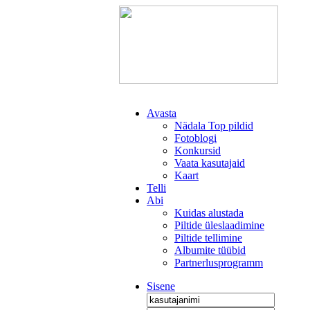
Avasta
Nädala Top pildid
Fotoblogi
Konkursid
Vaata kasutajaid
Kaart
Telli
Abi
Kuidas alustada
Piltide üleslaadimine
Piltide tellimine
Albumite tüübid
Partnerlusprogramm
Sisene