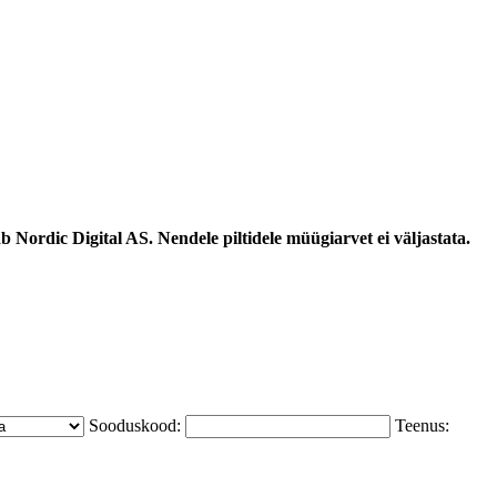
 Nordic Digital AS. Nendele piltidele müügiarvet ei väljastata.
Sooduskood:
Teenus: