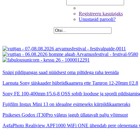
Registreeru kasutajaks
Unustasid parooli?
Snäpi pildipangas saad nüüdsest oma piltidega raha teenida
Laenuta Sony täiskaader hübriidkaamera ette Tamron 12-20mm f/2.8
Sony FE 100-400mm f/5.6-8 OSS sobib looduse ja spordi pildistamis
Fujifilm Instax Mini 13 on ideaalne esimeseks kiirpildikaameraks
Pisikeses Godox iT30Pro välgus jagub üllatavalt palju võimsust
AgfaPhoto Realiview APF1000 WiFi ONE ühendab pere olenemata 