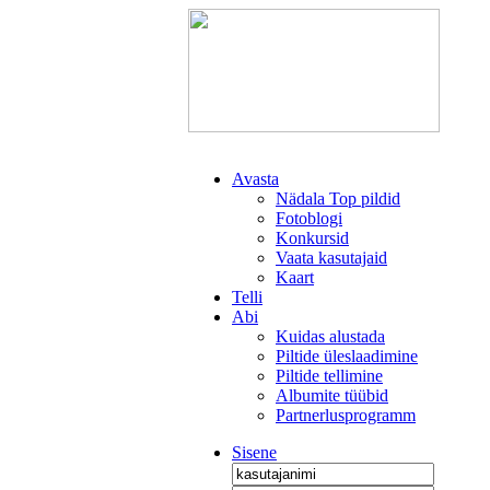
Avasta
Nädala Top pildid
Fotoblogi
Konkursid
Vaata kasutajaid
Kaart
Telli
Abi
Kuidas alustada
Piltide üleslaadimine
Piltide tellimine
Albumite tüübid
Partnerlusprogramm
Sisene