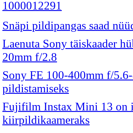
Snäpi pildipangas saad nüüd
Laenuta Sony täiskaader hü
20mm f/2.8
Sony FE 100-400mm f/5.6-8
pildistamiseks
Fujifilm Instax Mini 13 on 
kiirpildikaameraks