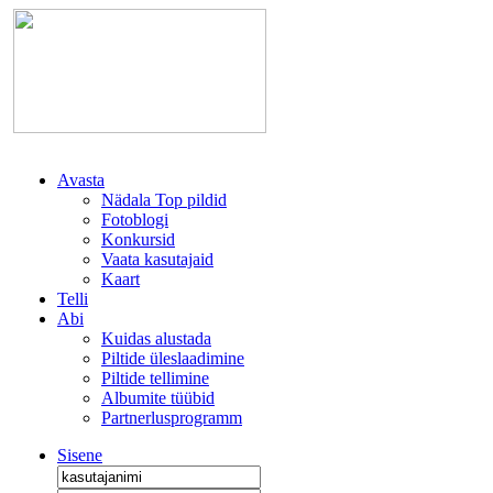
Avasta
Nädala Top pildid
Fotoblogi
Konkursid
Vaata kasutajaid
Kaart
Telli
Abi
Kuidas alustada
Piltide üleslaadimine
Piltide tellimine
Albumite tüübid
Partnerlusprogramm
Sisene