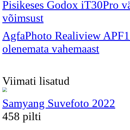
Pisikeses Godox iT30Pro väl
võimsust
AgfaPhoto Realiview APF1
olenemata vahemaast
Viimati lisatud
Samyang Suvefoto 2022
458 pilti