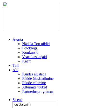
Avasta
Nädala Top pildid
Fotoblogi
Konkursid
Vaata kasutajaid
Kaart
Telli
Abi
Kuidas alustada
Piltide üleslaadimine
Piltide tellimine
Albumite tüübid
Partnerlusprogramm
Sisene