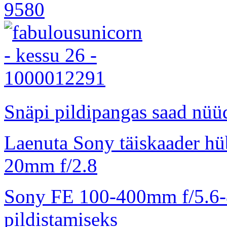
Snäpi pildipangas saad nüüd
Laenuta Sony täiskaader hü
20mm f/2.8
Sony FE 100-400mm f/5.6-8
pildistamiseks