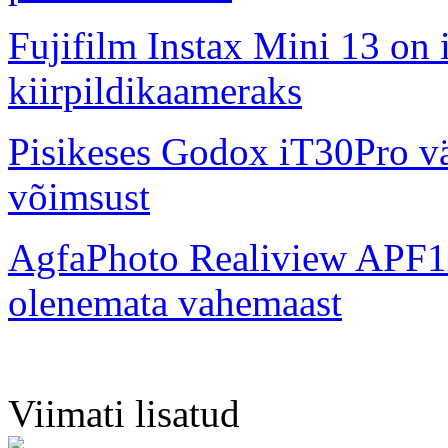
Fujifilm Instax Mini 13 on 
kiirpildikaameraks
Pisikeses Godox iT30Pro väl
võimsust
AgfaPhoto Realiview APF1
olenemata vahemaast
Viimati lisatud