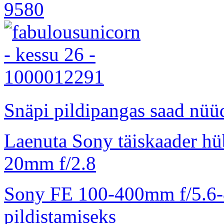
Snäpi pildipangas saad nüüd
Laenuta Sony täiskaader hü
20mm f/2.8
Sony FE 100-400mm f/5.6-8
pildistamiseks