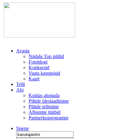
Avasta
Nädala Top pildid
Fotoblogi
Konkursid
Vaata kasutajaid
Kaart
Telli
Abi
Kuidas alustada
Piltide üleslaadimine
Piltide tellimine
Albumite tüübid
Partnerlusprogramm
Sisene