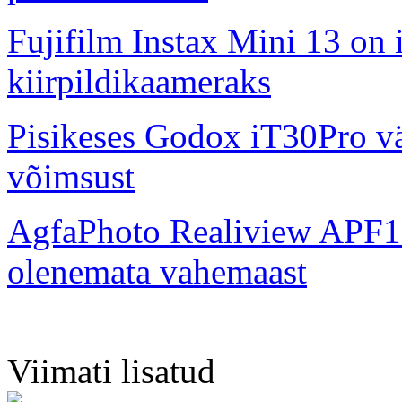
Fujifilm Instax Mini 13 on 
kiirpildikaameraks
Pisikeses Godox iT30Pro väl
võimsust
AgfaPhoto Realiview APF1
olenemata vahemaast
Viimati lisatud