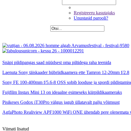
Registreeru kasutajaks
Unustasid parooli?
Snäpi pildipangas saad nüüdsest oma piltidega raha teenida
Laenuta Sony täiskaader hübriidkaamera ette Tamron 12-20mm f/2.8
Sony FE 100-400mm f/5.6-8 OSS sobib looduse ja spordi pildistamis
Fujifilm Instax Mini 13 on ideaalne esimeseks kiirpildikaameraks
Pisikeses Godox iT30Pro välgus jagub üllatavalt palju võimsust
AgfaPhoto Realiview APF1000 WiFi ONE ühendab pere olenemata 
Viimati lisatud