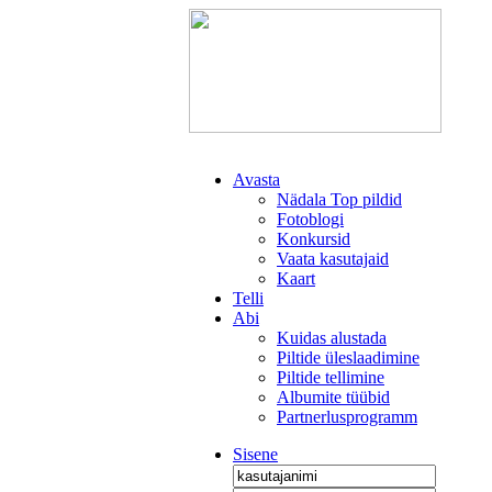
Avasta
Nädala Top pildid
Fotoblogi
Konkursid
Vaata kasutajaid
Kaart
Telli
Abi
Kuidas alustada
Piltide üleslaadimine
Piltide tellimine
Albumite tüübid
Partnerlusprogramm
Sisene