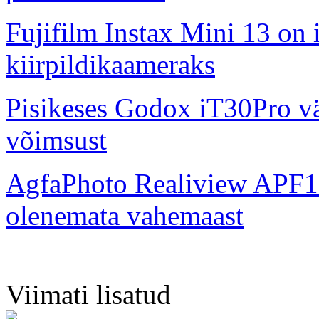
Fujifilm Instax Mini 13 on 
kiirpildikaameraks
Pisikeses Godox iT30Pro väl
võimsust
AgfaPhoto Realiview APF1
olenemata vahemaast
Viimati lisatud