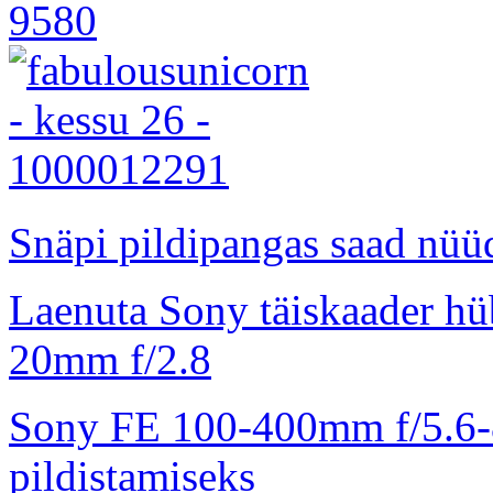
Snäpi pildipangas saad nüüd
Laenuta Sony täiskaader hü
20mm f/2.8
Sony FE 100-400mm f/5.6-8
pildistamiseks