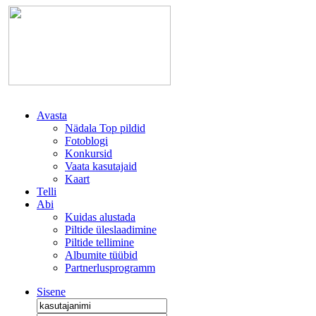
Avasta
Nädala Top pildid
Fotoblogi
Konkursid
Vaata kasutajaid
Kaart
Telli
Abi
Kuidas alustada
Piltide üleslaadimine
Piltide tellimine
Albumite tüübid
Partnerlusprogramm
Sisene