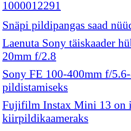
Snäpi pildipangas saad nüüd
Laenuta Sony täiskaader hü
20mm f/2.8
Sony FE 100-400mm f/5.6-8
pildistamiseks
Fujifilm Instax Mini 13 on 
kiirpildikaameraks