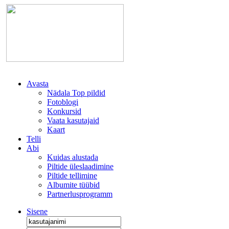
Avasta
Nädala Top pildid
Fotoblogi
Konkursid
Vaata kasutajaid
Kaart
Telli
Abi
Kuidas alustada
Piltide üleslaadimine
Piltide tellimine
Albumite tüübid
Partnerlusprogramm
Sisene