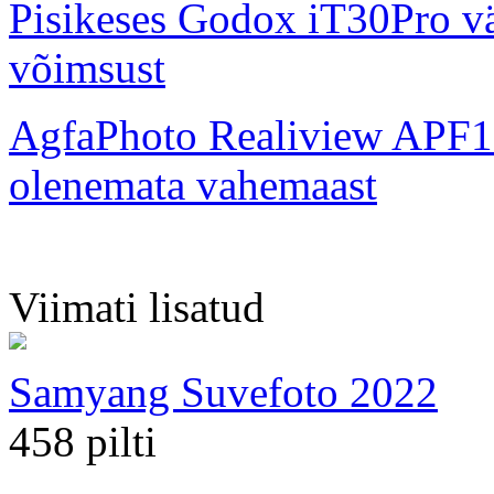
Pisikeses Godox iT30Pro väl
võimsust
AgfaPhoto Realiview APF1
olenemata vahemaast
Viimati lisatud
Samyang Suvefoto 2022
458 pilti