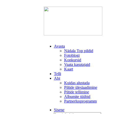
Avasta
Nädala Top pildid
Fotoblogi
Konkursid
Vaata kasutajaid
Kaart
Telli
Abi
Kuidas alustada
Piltide üleslaadimine
Piltide tellimine
Albumite tüübid
Partnerlusprogramm
Sisene