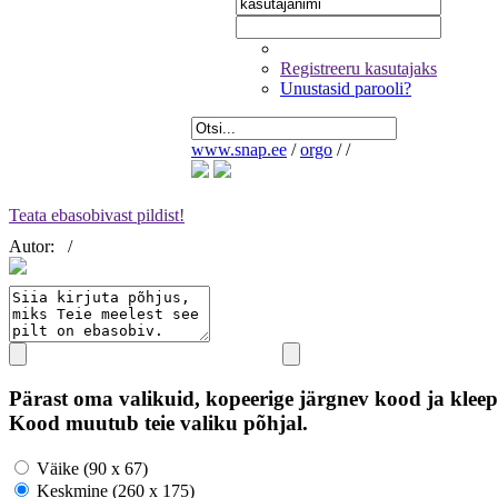
Registreeru kasutajaks
Unustasid parooli?
www.snap.ee
/
orgo
/
/
Teata ebasobivast pildist!
Autor:
/
Pärast oma valikuid, kopeerige järgnev kood ja kleep
Kood muutub teie valiku põhjal.
Väike (90 x 67)
Keskmine (260 x 175)