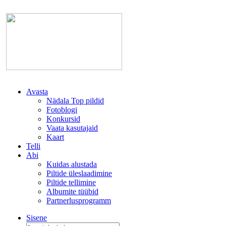
Avasta
Nädala Top pildid
Fotoblogi
Konkursid
Vaata kasutajaid
Kaart
Telli
Abi
Kuidas alustada
Piltide üleslaadimine
Piltide tellimine
Albumite tüübid
Partnerlusprogramm
Sisene