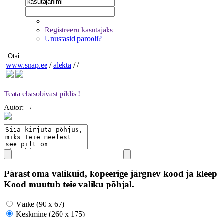
Registreeru kasutajaks
Unustasid parooli?
www.snap.ee
/
alekta
/
/
Teata ebasobivast pildist!
Autor:
/
Pärast oma valikuid, kopeerige järgnev kood ja kleep
Kood muutub teie valiku põhjal.
Väike (90 x 67)
Keskmine (260 x 175)