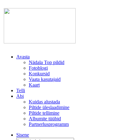
Avasta
Nädala Top pildid
Fotoblogi
Konkursid
Vaata kasutajaid
Kaart
Telli
Abi
Kuidas alustada
Piltide üleslaadimine
Piltide tellimine
Albumite tüübid
Partnerlusprogramm
Sisene