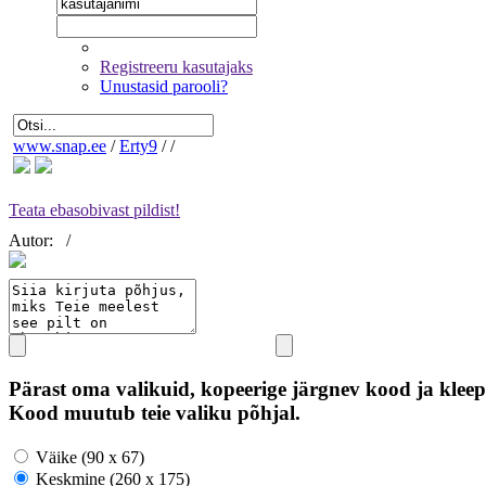
Registreeru kasutajaks
Unustasid parooli?
www.snap.ee
/
Erty9
/
/
Teata ebasobivast pildist!
Autor:
/
Pärast oma valikuid, kopeerige järgnev kood ja kleep
Kood muutub teie valiku põhjal.
Väike (90 x 67)
Keskmine (260 x 175)