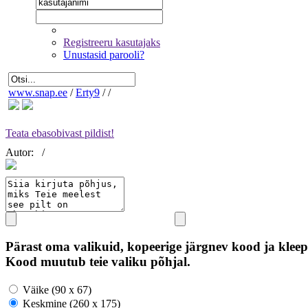
Registreeru kasutajaks
Unustasid parooli?
www.snap.ee
/
Erty9
/
/
Teata ebasobivast pildist!
Autor:
/
Pärast oma valikuid, kopeerige järgnev kood ja kleep
Kood muutub teie valiku põhjal.
Väike (90 x 67)
Keskmine (260 x 175)