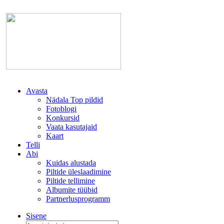
Avasta
Nädala Top pildid
Fotoblogi
Konkursid
Vaata kasutajaid
Kaart
Telli
Abi
Kuidas alustada
Piltide üleslaadimine
Piltide tellimine
Albumite tüübid
Partnerlusprogramm
Sisene