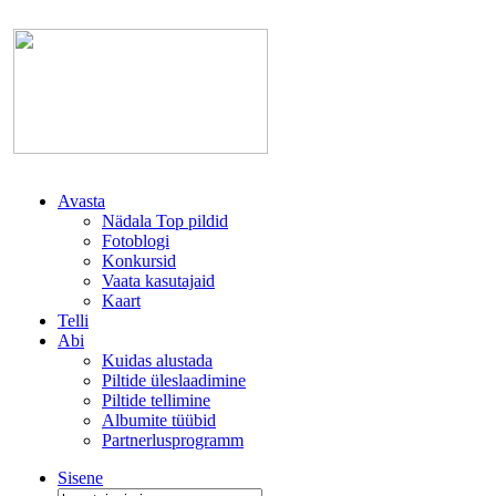
Avasta
Nädala Top pildid
Fotoblogi
Konkursid
Vaata kasutajaid
Kaart
Telli
Abi
Kuidas alustada
Piltide üleslaadimine
Piltide tellimine
Albumite tüübid
Partnerlusprogramm
Sisene