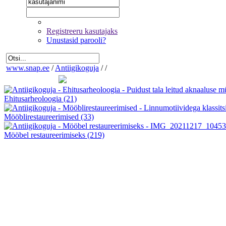
Registreeru kasutajaks
Unustasid parooli?
www.snap.ee
/
Antiigikoguja
/
/
Ehitusarheoloogia
(21)
Mööblirestaureerimised
(33)
Mööbel restaureerimiseks
(219)