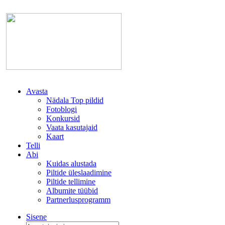
Avasta
Nädala Top pildid
Fotoblogi
Konkursid
Vaata kasutajaid
Kaart
Telli
Abi
Kuidas alustada
Piltide üleslaadimine
Piltide tellimine
Albumite tüübid
Partnerlusprogramm
Sisene