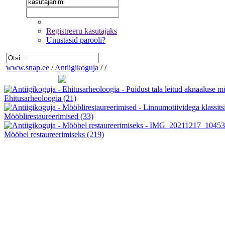
Registreeru kasutajaks
Unustasid parooli?
www.snap.ee
/
Antiigikoguja
/
/
Ehitusarheoloogia
(21)
Mööblirestaureerimised
(33)
Mööbel restaureerimiseks
(219)