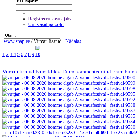
Registreeru kasutajaks
Unustasid parooli?
www.snap.ee
/
Viimati lisatud -
Nädalas
1
2
3
4
5
6
7
8
9
10
Viimati lisatud
Enim klikke
Enim kommenteeritud
Enim hinna
Telli
10x13 cm
0.23 €
10x15 cm
0.23 €
15x20 cm
0.69 €
15x23 cm
0.6