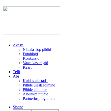
Avasta
Nädala Top pildid
Fotoblogi
Konkursid
Vaata kasutajaid
Kaart
Telli
Abi
Kuidas alustada
Piltide üleslaadimine
Piltide tellimine
Albumite tüübid
Partnerlusprogramm
Sisene