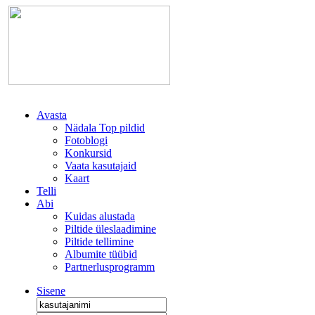
Avasta
Nädala Top pildid
Fotoblogi
Konkursid
Vaata kasutajaid
Kaart
Telli
Abi
Kuidas alustada
Piltide üleslaadimine
Piltide tellimine
Albumite tüübid
Partnerlusprogramm
Sisene