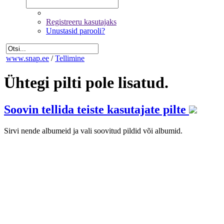
Registreeru kasutajaks
Unustasid parooli?
www.snap.ee
/
Tellimine
Ühtegi pilti pole lisatud.
Soovin tellida teiste kasutajate pilte
Sirvi nende albumeid ja vali soovitud pildid või albumid.