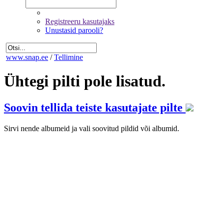
Registreeru kasutajaks
Unustasid parooli?
www.snap.ee
/
Tellimine
Ühtegi pilti pole lisatud.
Soovin tellida teiste kasutajate pilte
Sirvi nende albumeid ja vali soovitud pildid või albumid.