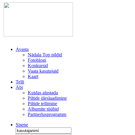
Avasta
Nädala Top pildid
Fotoblogi
Konkursid
Vaata kasutajaid
Kaart
Telli
Abi
Kuidas alustada
Piltide üleslaadimine
Piltide tellimine
Albumite tüübid
Partnerlusprogramm
Sisene