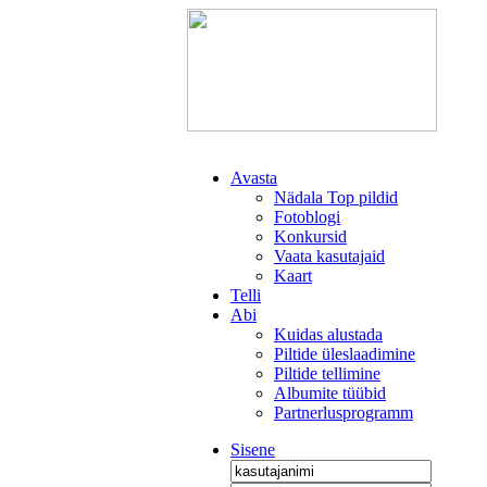
Avasta
Nädala Top pildid
Fotoblogi
Konkursid
Vaata kasutajaid
Kaart
Telli
Abi
Kuidas alustada
Piltide üleslaadimine
Piltide tellimine
Albumite tüübid
Partnerlusprogramm
Sisene