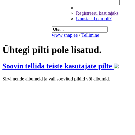
Registreeru kasutajaks
Unustasid parooli?
www.snap.ee
/
Tellimine
Ühtegi pilti pole lisatud.
Soovin tellida teiste kasutajate pilte
Sirvi nende albumeid ja vali soovitud pildid või albumid.