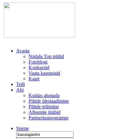
Avasta
Nädala Top pildid
Fotoblogi
Konkursid
Vaata kasutajaid
Kaart
Telli
Abi
Kuidas alustada
Piltide üleslaadimine
Piltide tellimine
Albumite tüübid
Partnerlusprogramm
Sisene