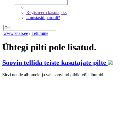
Registreeru kasutajaks
Unustasid parooli?
www.snap.ee
/
Tellimine
Ühtegi pilti pole lisatud.
Soovin tellida teiste kasutajate pilte
Sirvi nende albumeid ja vali soovitud pildid või albumid.