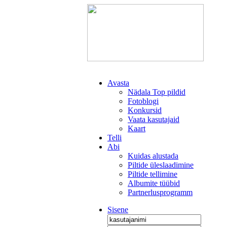
Avasta
Nädala Top pildid
Fotoblogi
Konkursid
Vaata kasutajaid
Kaart
Telli
Abi
Kuidas alustada
Piltide üleslaadimine
Piltide tellimine
Albumite tüübid
Partnerlusprogramm
Sisene