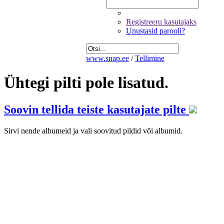
Registreeru kasutajaks
Unustasid parooli?
www.snap.ee
/
Tellimine
Ühtegi pilti pole lisatud.
Soovin tellida teiste kasutajate pilte
Sirvi nende albumeid ja vali soovitud pildid või albumid.