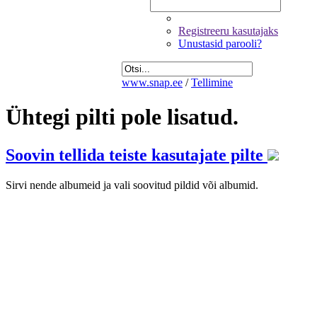
Registreeru kasutajaks
Unustasid parooli?
www.snap.ee
/
Tellimine
Ühtegi pilti pole lisatud.
Soovin tellida teiste kasutajate pilte
Sirvi nende albumeid ja vali soovitud pildid või albumid.