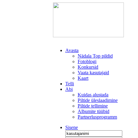
Avasta
Nädala Top pildid
Fotoblogi
Konkursid
Vaata kasutajaid
Kaart
Telli
Abi
Kuidas alustada
Piltide üleslaadimine
Piltide tellimine
Albumite tüübid
Partnerlusprogramm
Sisene