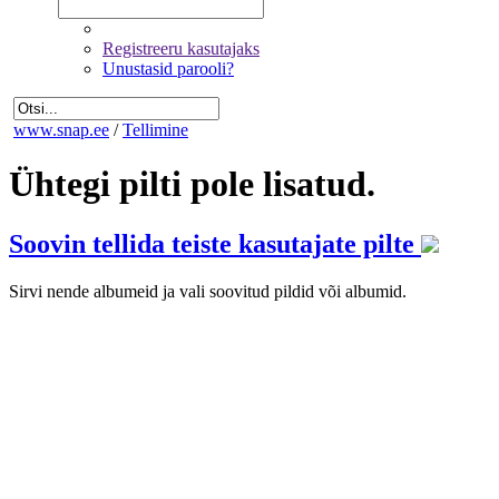
Registreeru kasutajaks
Unustasid parooli?
www.snap.ee
/
Tellimine
Ühtegi pilti pole lisatud.
Soovin tellida teiste kasutajate pilte
Sirvi nende albumeid ja vali soovitud pildid või albumid.