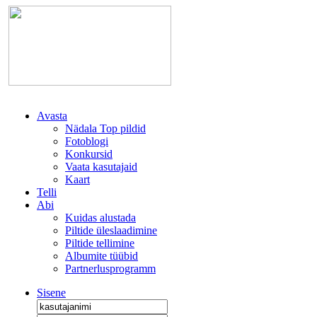
Avasta
Nädala Top pildid
Fotoblogi
Konkursid
Vaata kasutajaid
Kaart
Telli
Abi
Kuidas alustada
Piltide üleslaadimine
Piltide tellimine
Albumite tüübid
Partnerlusprogramm
Sisene