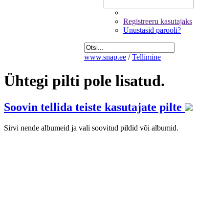
Registreeru kasutajaks
Unustasid parooli?
www.snap.ee
/
Tellimine
Ühtegi pilti pole lisatud.
Soovin tellida teiste kasutajate pilte
Sirvi nende albumeid ja vali soovitud pildid või albumid.