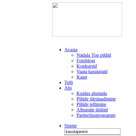
Avasta
Nädala Top pildid
Fotoblogi
Konkursid
Vaata kasutajaid
Kaart
Telli
Abi
Kuidas alustada
Piltide üleslaadimine
Piltide tellimine
Albumite tüübid
Partnerlusprogramm
Sisene