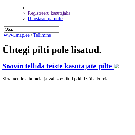
Registreeru kasutajaks
Unustasid parooli?
www.snap.ee
/
Tellimine
Ühtegi pilti pole lisatud.
Soovin tellida teiste kasutajate pilte
Sirvi nende albumeid ja vali soovitud pildid või albumid.