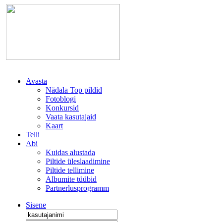
Avasta
Nädala Top pildid
Fotoblogi
Konkursid
Vaata kasutajaid
Kaart
Telli
Abi
Kuidas alustada
Piltide üleslaadimine
Piltide tellimine
Albumite tüübid
Partnerlusprogramm
Sisene