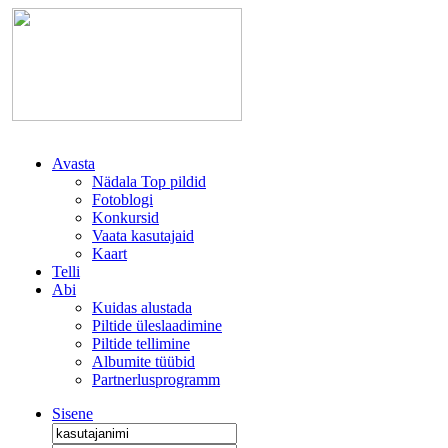
Avasta
Nädala Top pildid
Fotoblogi
Konkursid
Vaata kasutajaid
Kaart
Telli
Abi
Kuidas alustada
Piltide üleslaadimine
Piltide tellimine
Albumite tüübid
Partnerlusprogramm
Sisene