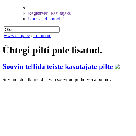
Registreeru kasutajaks
Unustasid parooli?
www.snap.ee
/
Tellimine
Ühtegi pilti pole lisatud.
Soovin tellida teiste kasutajate pilte
Sirvi nende albumeid ja vali soovitud pildid või albumid.