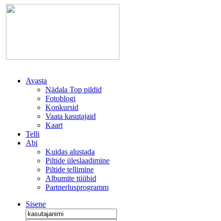
Avasta
Nädala Top pildid
Fotoblogi
Konkursid
Vaata kasutajaid
Kaart
Telli
Abi
Kuidas alustada
Piltide üleslaadimine
Piltide tellimine
Albumite tüübid
Partnerlusprogramm
Sisene