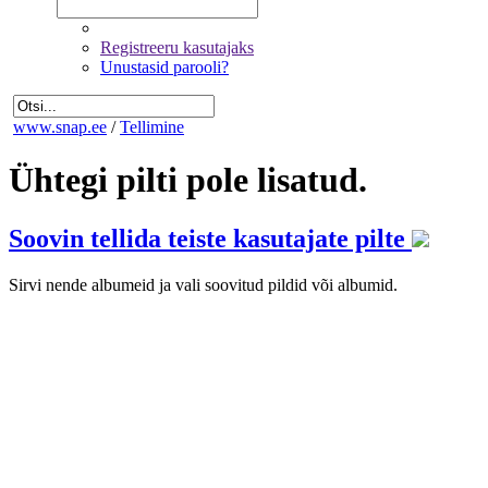
Registreeru kasutajaks
Unustasid parooli?
www.snap.ee
/
Tellimine
Ühtegi pilti pole lisatud.
Soovin tellida teiste kasutajate pilte
Sirvi nende albumeid ja vali soovitud pildid või albumid.