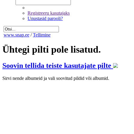
Registreeru kasutajaks
Unustasid parooli?
www.snap.ee
/
Tellimine
Ühtegi pilti pole lisatud.
Soovin tellida teiste kasutajate pilte
Sirvi nende albumeid ja vali soovitud pildid või albumid.