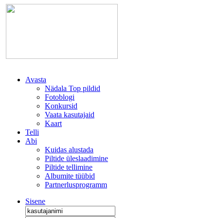
Avasta
Nädala Top pildid
Fotoblogi
Konkursid
Vaata kasutajaid
Kaart
Telli
Abi
Kuidas alustada
Piltide üleslaadimine
Piltide tellimine
Albumite tüübid
Partnerlusprogramm
Sisene