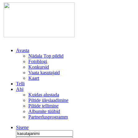
Avasta
Nädala Top pildid
Fotoblogi
Konkursid
Vaata kasutajaid
Kaart
Telli
Abi
Kuidas alustada
Piltide üleslaadimine
Piltide tellimine
Albumite tüübid
Partnerlusprogramm
Sisene