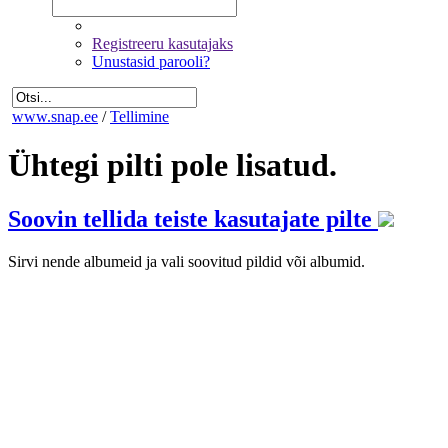
Registreeru kasutajaks
Unustasid parooli?
www.snap.ee
/
Tellimine
Ühtegi pilti pole lisatud.
Soovin tellida teiste kasutajate pilte
Sirvi nende albumeid ja vali soovitud pildid või albumid.