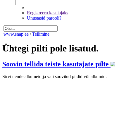
Registreeru kasutajaks
Unustasid parooli?
www.snap.ee
/
Tellimine
Ühtegi pilti pole lisatud.
Soovin tellida teiste kasutajate pilte
Sirvi nende albumeid ja vali soovitud pildid või albumid.