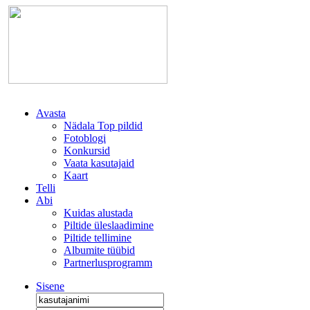
Avasta
Nädala Top pildid
Fotoblogi
Konkursid
Vaata kasutajaid
Kaart
Telli
Abi
Kuidas alustada
Piltide üleslaadimine
Piltide tellimine
Albumite tüübid
Partnerlusprogramm
Sisene