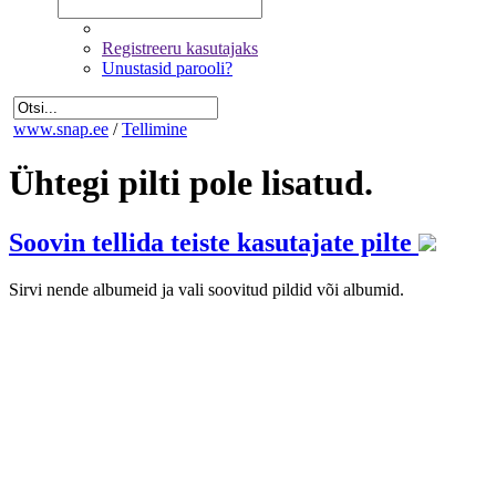
Registreeru kasutajaks
Unustasid parooli?
www.snap.ee
/
Tellimine
Ühtegi pilti pole lisatud.
Soovin tellida teiste kasutajate pilte
Sirvi nende albumeid ja vali soovitud pildid või albumid.