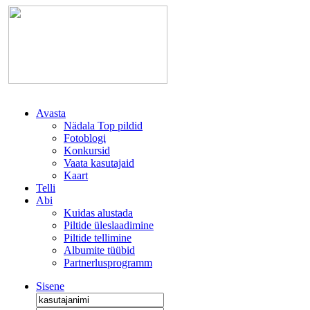
Avasta
Nädala Top pildid
Fotoblogi
Konkursid
Vaata kasutajaid
Kaart
Telli
Abi
Kuidas alustada
Piltide üleslaadimine
Piltide tellimine
Albumite tüübid
Partnerlusprogramm
Sisene