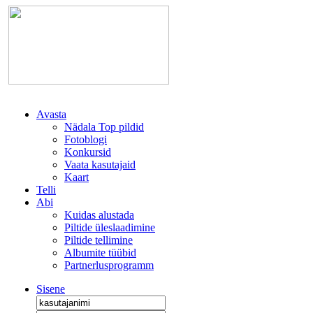
Avasta
Nädala Top pildid
Fotoblogi
Konkursid
Vaata kasutajaid
Kaart
Telli
Abi
Kuidas alustada
Piltide üleslaadimine
Piltide tellimine
Albumite tüübid
Partnerlusprogramm
Sisene