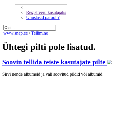
Registreeru kasutajaks
Unustasid parooli?
www.snap.ee
/
Tellimine
Ühtegi pilti pole lisatud.
Soovin tellida teiste kasutajate pilte
Sirvi nende albumeid ja vali soovitud pildid või albumid.