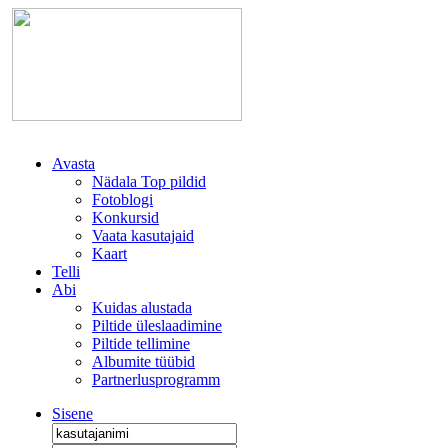
Avasta
Nädala Top pildid
Fotoblogi
Konkursid
Vaata kasutajaid
Kaart
Telli
Abi
Kuidas alustada
Piltide üleslaadimine
Piltide tellimine
Albumite tüübid
Partnerlusprogramm
Sisene