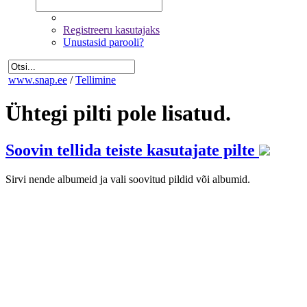
Registreeru kasutajaks
Unustasid parooli?
www.snap.ee
/
Tellimine
Ühtegi pilti pole lisatud.
Soovin tellida teiste kasutajate pilte
Sirvi nende albumeid ja vali soovitud pildid või albumid.