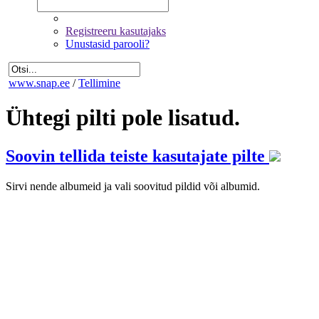
Registreeru kasutajaks
Unustasid parooli?
www.snap.ee
/
Tellimine
Ühtegi pilti pole lisatud.
Soovin tellida teiste kasutajate pilte
Sirvi nende albumeid ja vali soovitud pildid või albumid.