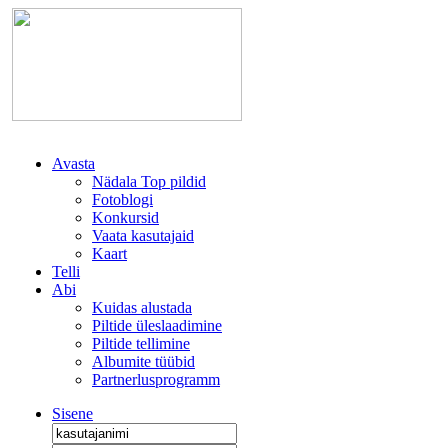
Avasta
Nädala Top pildid
Fotoblogi
Konkursid
Vaata kasutajaid
Kaart
Telli
Abi
Kuidas alustada
Piltide üleslaadimine
Piltide tellimine
Albumite tüübid
Partnerlusprogramm
Sisene