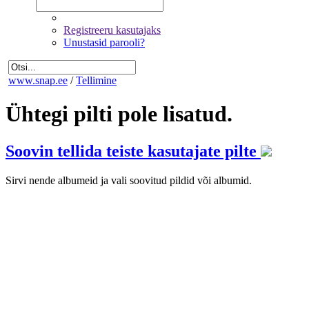
Registreeru kasutajaks
Unustasid parooli?
www.snap.ee
/
Tellimine
Ühtegi pilti pole lisatud.
Soovin tellida teiste kasutajate pilte
Sirvi nende albumeid ja vali soovitud pildid või albumid.