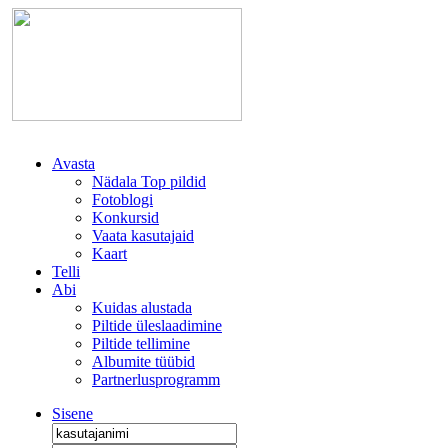
Avasta
Nädala Top pildid
Fotoblogi
Konkursid
Vaata kasutajaid
Kaart
Telli
Abi
Kuidas alustada
Piltide üleslaadimine
Piltide tellimine
Albumite tüübid
Partnerlusprogramm
Sisene