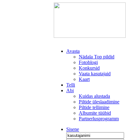
Avasta
Nädala Top pildid
Fotoblogi
Konkursid
Vaata kasutajaid
Kaart
Telli
Abi
Kuidas alustada
Piltide üleslaadimine
Piltide tellimine
Albumite tüübid
Partnerlusprogramm
Sisene