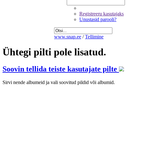
Registreeru kasutajaks
Unustasid parooli?
www.snap.ee
/
Tellimine
Ühtegi pilti pole lisatud.
Soovin tellida teiste kasutajate pilte
Sirvi nende albumeid ja vali soovitud pildid või albumid.