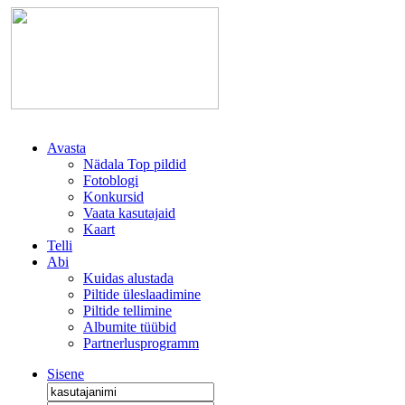
Avasta
Nädala Top pildid
Fotoblogi
Konkursid
Vaata kasutajaid
Kaart
Telli
Abi
Kuidas alustada
Piltide üleslaadimine
Piltide tellimine
Albumite tüübid
Partnerlusprogramm
Sisene