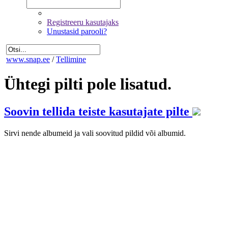
Registreeru kasutajaks
Unustasid parooli?
www.snap.ee
/
Tellimine
Ühtegi pilti pole lisatud.
Soovin tellida teiste kasutajate pilte
Sirvi nende albumeid ja vali soovitud pildid või albumid.