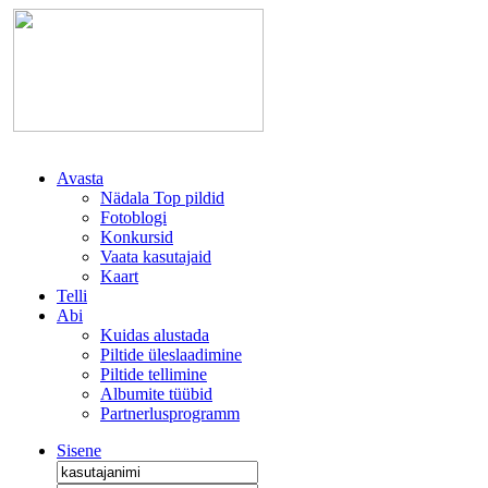
Avasta
Nädala Top pildid
Fotoblogi
Konkursid
Vaata kasutajaid
Kaart
Telli
Abi
Kuidas alustada
Piltide üleslaadimine
Piltide tellimine
Albumite tüübid
Partnerlusprogramm
Sisene