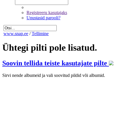
Registreeru kasutajaks
Unustasid parooli?
www.snap.ee
/
Tellimine
Ühtegi pilti pole lisatud.
Soovin tellida teiste kasutajate pilte
Sirvi nende albumeid ja vali soovitud pildid või albumid.