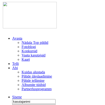
Avasta
Nädala Top pildid
Fotoblogi
Konkursid
Vaata kasutajaid
Kaart
Telli
Abi
Kuidas alustada
Piltide üleslaadimine
Piltide tellimine
Albumite tüübid
Partnerlusprogramm
Sisene