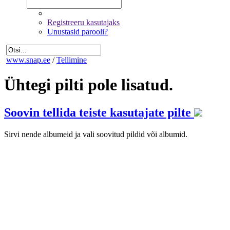
Registreeru kasutajaks
Unustasid parooli?
www.snap.ee
/
Tellimine
Ühtegi pilti pole lisatud.
Soovin tellida teiste kasutajate pilte
Sirvi nende albumeid ja vali soovitud pildid või albumid.