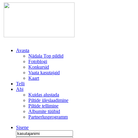
Avasta
Nädala Top pildid
Fotoblogi
Konkursid
Vaata kasutajaid
Kaart
Telli
Abi
Kuidas alustada
Piltide üleslaadimine
Piltide tellimine
Albumite tüübid
Partnerlusprogramm
Sisene