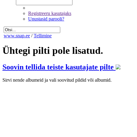
Registreeru kasutajaks
Unustasid parooli?
www.snap.ee
/
Tellimine
Ühtegi pilti pole lisatud.
Soovin tellida teiste kasutajate pilte
Sirvi nende albumeid ja vali soovitud pildid või albumid.