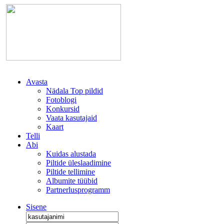
Avasta
Nädala Top pildid
Fotoblogi
Konkursid
Vaata kasutajaid
Kaart
Telli
Abi
Kuidas alustada
Piltide üleslaadimine
Piltide tellimine
Albumite tüübid
Partnerlusprogramm
Sisene