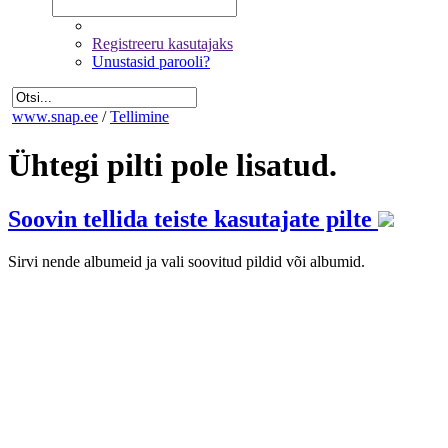
Registreeru kasutajaks
Unustasid parooli?
www.snap.ee
/
Tellimine
Ühtegi pilti pole lisatud.
Soovin tellida teiste kasutajate pilte
Sirvi nende albumeid ja vali soovitud pildid või albumid.