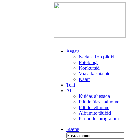
Avasta
Nädala Top pildid
Fotoblogi
Konkursid
Vaata kasutajaid
Kaart
Telli
Abi
Kuidas alustada
Piltide üleslaadimine
Piltide tellimine
Albumite tüübid
Partnerlusprogramm
Sisene