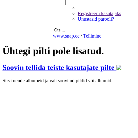
Registreeru kasutajaks
Unustasid parooli?
www.snap.ee
/
Tellimine
Ühtegi pilti pole lisatud.
Soovin tellida teiste kasutajate pilte
Sirvi nende albumeid ja vali soovitud pildid või albumid.