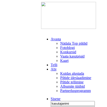
Avasta
Nädala Top pildid
Fotoblogi
Konkursid
Vaata kasutajaid
Kaart
Telli
Abi
Kuidas alustada
Piltide üleslaadimine
Piltide tellimine
Albumite tüübid
Partnerlusprogramm
Sisene