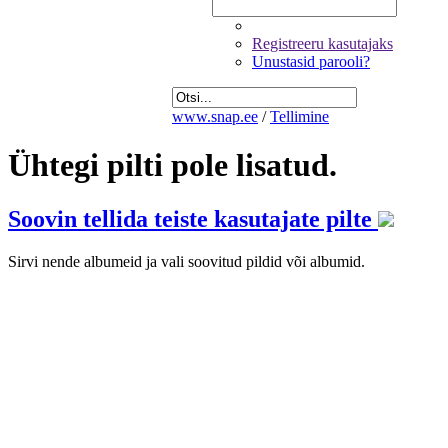
Registreeru kasutajaks
Unustasid parooli?
www.snap.ee
/
Tellimine
Ühtegi pilti pole lisatud.
Soovin tellida teiste kasutajate pilte
Sirvi nende albumeid ja vali soovitud pildid või albumid.