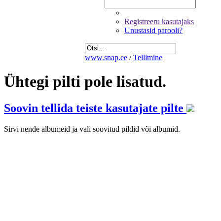
Registreeru kasutajaks
Unustasid parooli?
www.snap.ee
/
Tellimine
Ühtegi pilti pole lisatud.
Soovin tellida teiste kasutajate pilte
Sirvi nende albumeid ja vali soovitud pildid või albumid.