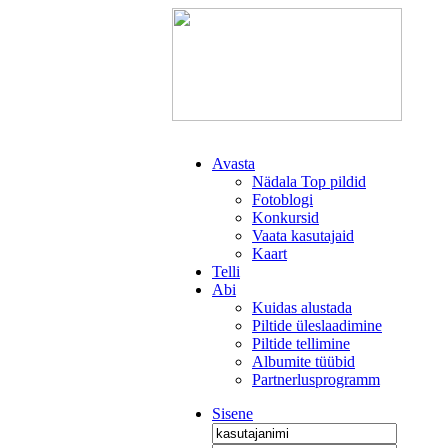
Avasta
Nädala Top pildid
Fotoblogi
Konkursid
Vaata kasutajaid
Kaart
Telli
Abi
Kuidas alustada
Piltide üleslaadimine
Piltide tellimine
Albumite tüübid
Partnerlusprogramm
Sisene