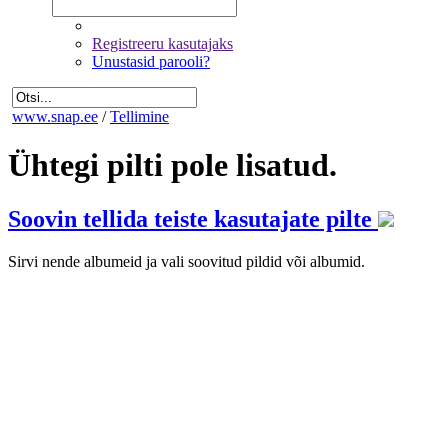
Registreeru kasutajaks
Unustasid parooli?
www.snap.ee
/
Tellimine
Ühtegi pilti pole lisatud.
Soovin tellida teiste kasutajate pilte
Sirvi nende albumeid ja vali soovitud pildid või albumid.