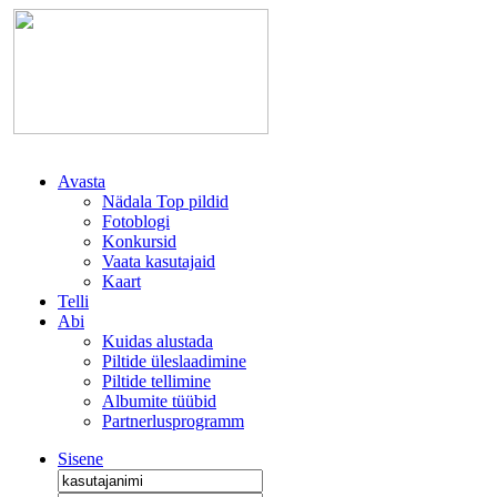
Avasta
Nädala Top pildid
Fotoblogi
Konkursid
Vaata kasutajaid
Kaart
Telli
Abi
Kuidas alustada
Piltide üleslaadimine
Piltide tellimine
Albumite tüübid
Partnerlusprogramm
Sisene