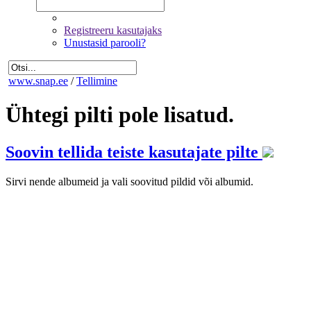
Registreeru kasutajaks
Unustasid parooli?
www.snap.ee
/
Tellimine
Ühtegi pilti pole lisatud.
Soovin tellida teiste kasutajate pilte
Sirvi nende albumeid ja vali soovitud pildid või albumid.