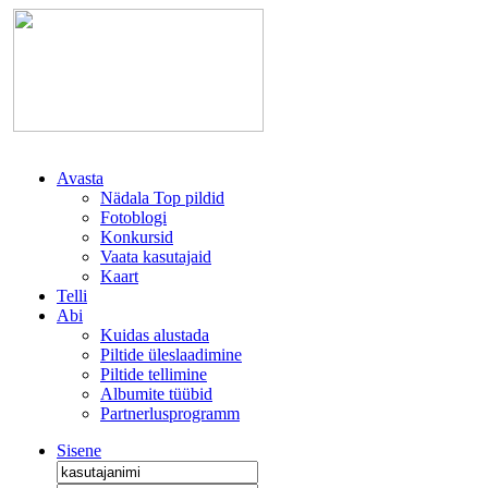
Avasta
Nädala Top pildid
Fotoblogi
Konkursid
Vaata kasutajaid
Kaart
Telli
Abi
Kuidas alustada
Piltide üleslaadimine
Piltide tellimine
Albumite tüübid
Partnerlusprogramm
Sisene