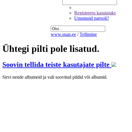
Registreeru kasutajaks
Unustasid parooli?
www.snap.ee
/
Tellimine
Ühtegi pilti pole lisatud.
Soovin tellida teiste kasutajate pilte
Sirvi nende albumeid ja vali soovitud pildid või albumid.