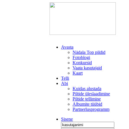
Avasta
Nädala Top pildid
Fotoblogi
Konkursid
Vaata kasutajaid
Kaart
Telli
Abi
Kuidas alustada
Piltide üleslaadimine
Piltide tellimine
Albumite tüübid
Partnerlusprogramm
Sisene