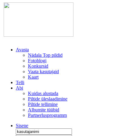
Avasta
Nädala Top pildid
Fotoblogi
Konkursid
Vaata kasutajaid
Kaart
Telli
Abi
Kuidas alustada
Piltide üleslaadimine
Piltide tellimine
Albumite tüübid
Partnerlusprogramm
Sisene