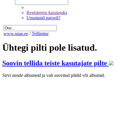
Registreeru kasutajaks
Unustasid parooli?
www.snap.ee
/
Tellimine
Ühtegi pilti pole lisatud.
Soovin tellida teiste kasutajate pilte
Sirvi nende albumeid ja vali soovitud pildid või albumid.