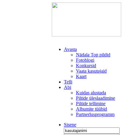
Avasta
Nädala Top pildid
Fotoblogi
Konkursid
Vaata kasutajaid
Kaart
Telli
Abi
Kuidas alustada
Piltide üleslaadimine
Piltide tellimine
Albumite tüübid
Partnerlusprogramm
Sisene