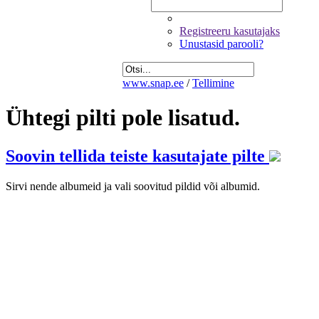
Registreeru kasutajaks
Unustasid parooli?
www.snap.ee
/
Tellimine
Ühtegi pilti pole lisatud.
Soovin tellida teiste kasutajate pilte
Sirvi nende albumeid ja vali soovitud pildid või albumid.