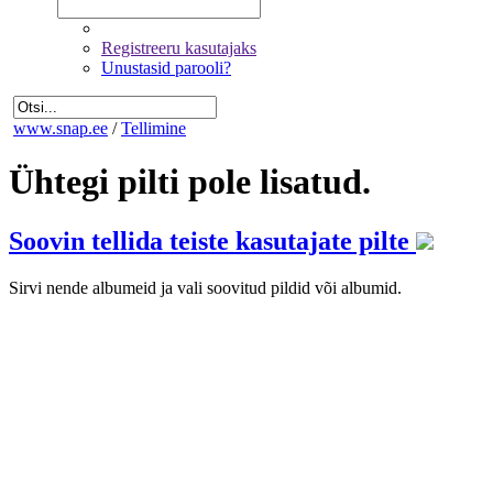
Registreeru kasutajaks
Unustasid parooli?
www.snap.ee
/
Tellimine
Ühtegi pilti pole lisatud.
Soovin tellida teiste kasutajate pilte
Sirvi nende albumeid ja vali soovitud pildid või albumid.