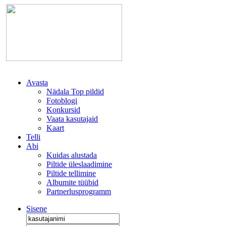
Avasta
Nädala Top pildid
Fotoblogi
Konkursid
Vaata kasutajaid
Kaart
Telli
Abi
Kuidas alustada
Piltide üleslaadimine
Piltide tellimine
Albumite tüübid
Partnerlusprogramm
Sisene