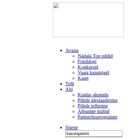
Avasta
Nädala Top pildid
Fotoblogi
Konkursid
Vaata kasutajaid
Kaart
Telli
Abi
Kuidas alustada
Piltide üleslaadimine
Piltide tellimine
Albumite tüübid
Partnerlusprogramm
Sisene