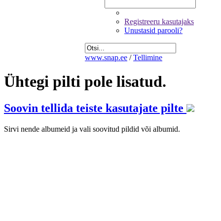
Registreeru kasutajaks
Unustasid parooli?
www.snap.ee
/
Tellimine
Ühtegi pilti pole lisatud.
Soovin tellida teiste kasutajate pilte
Sirvi nende albumeid ja vali soovitud pildid või albumid.